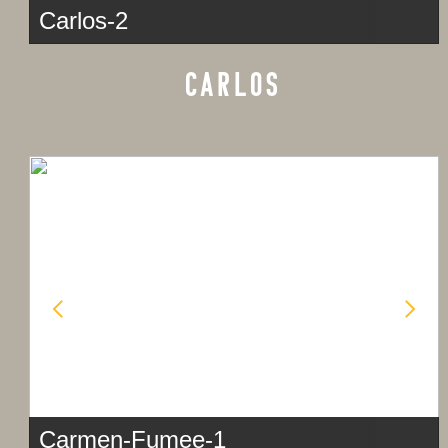
Carlos-2
CARLOS
Carmen-Fumee-1